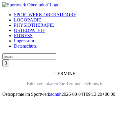
Skip
to
SPORTWERK OBERAUDORF
content
LOGOPÄDIE
PHYSIOTHERAPIE
OSTEOPATHIE
FITNESS
Impressum
Datenschutz
Search
for:
TERMINE
Bitte vereinbaren Sie Termine telefonisch!
Osteopathie im Sportwerk
admin
2026-08-04T09:13:20+00:00